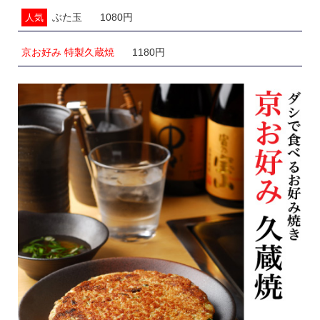
ぶた玉
1080円
人気
京お好み 特製久蔵焼
1180円